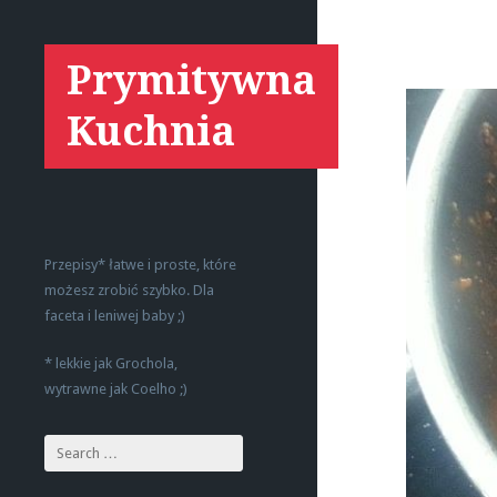
Prymitywna
Kuchnia
Przepisy* łatwe i proste, które
możesz zrobić szybko. Dla
faceta i leniwej baby ;)
* lekkie jak Grochola,
wytrawne jak Coelho ;)