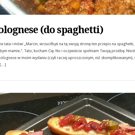
olognese (do spaghetti)
 tata i mówi „Marcin, wrzuciłbyś na tą swoją stronę ten przepis na spaghetti, 
m mamie.”. Tato, kocham Cię. No i oczywiście spełniam Twoją prośbę. Niestet
olognese w moim wydaniu (czyli raczej uproszczonym, niż skomplikowanym), w
[…]