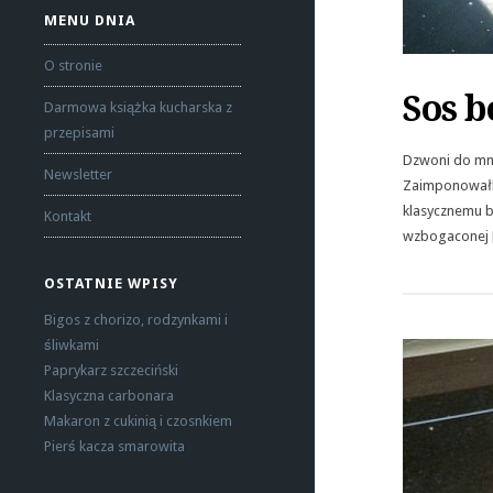
MENU DNIA
O stronie
Sos b
Darmowa książka kucharska z
przepisami
Dzwoni do mnie
Newsletter
Zaimponowałby
klasycznemu b
Kontakt
wzbogaconej 
OSTATNIE WPISY
Bigos z chorizo, rodzynkami i
śliwkami
Paprykarz szczeciński
Klasyczna carbonara
Makaron z cukinią i czosnkiem
Pierś kacza smarowita