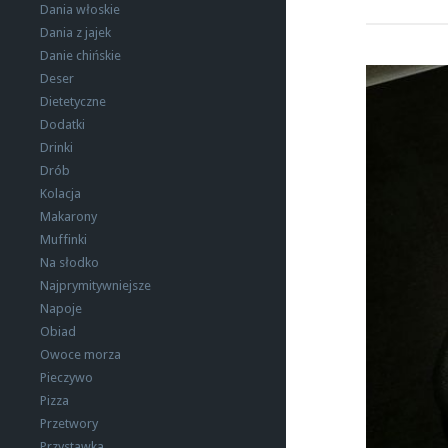
Dania włoskie
Dania z jajek
Danie chińskie
Deser
Dietetyczne
Dodatki
Drinki
Drób
Kolacja
Makarony
Muffinki
Na słodko
Najprymitywniejsze
Napoje
Obiad
Owoce morza
Pieczywo
Pizza
Przetwory
Przystawka