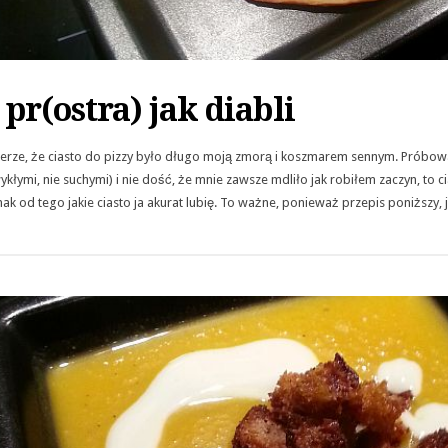
 pr(ostra) jak diabli
erze, że ciasto do pizzy było długo moją zmorą i koszmarem sennym. Próbo
łymi, nie suchymi) i nie dość, że mnie zawsze mdliło jak robiłem zaczyn, to ci
ak od tego jakie ciasto ja akurat lubię. To ważne, ponieważ przepis poniższy, j