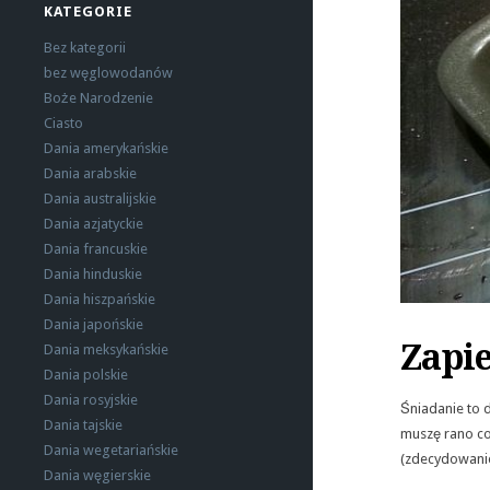
KATEGORIE
Bez kategorii
bez węglowodanów
Boże Narodzenie
Ciasto
Dania amerykańskie
Dania arabskie
Dania australijskie
Dania azjatyckie
Dania francuskie
Dania hinduskie
Dania hiszpańskie
Dania japońskie
Zapie
Dania meksykańskie
Dania polskie
Dania rosyjskie
Śniadanie to d
Dania tajskie
muszę rano co
Dania wegetariańskie
(zdecydowanie 
Dania węgierskie