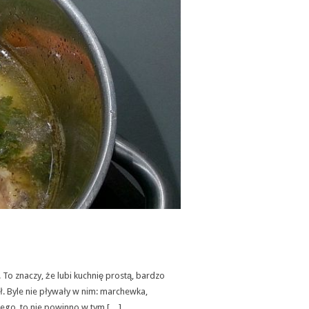
. To znaczy, że lubi kuchnię prostą, bardzo
ł. Byle nie pływały w nim: marchewka,
ego, to nie powinno w tym […]