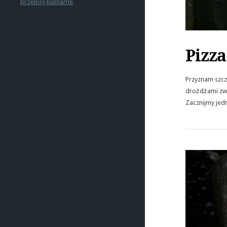
Pizza
Przyznam szcz
drożdżami zwyk
Zacznijmy jedn