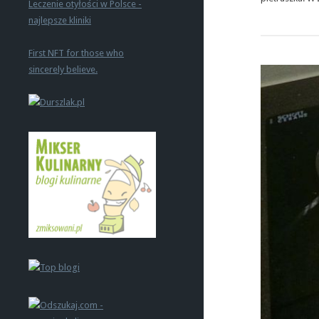
Leczenie otyłości w Polsce -
najlepsze kliniki
First NFT for those who
sincerely believe.