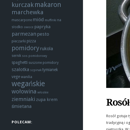
makaron
kurczak
marchewka
miód
mascarpone
na
muffinki
papryka
słodko
owoce
parmezan
pesto
pizza
pieczarki
pomidory
rukola
sernik
sos pomidorowy
spaghetti
suszone pomidory
szalotka
tymianek
szpinak
vege
wanilia
wegańskie
wołowina
włoskie
ziemniaki
Rosół
zupa krem
śmietana
Rosół gotuje t
POLECAM:
tradycyjną i o
pietruszka. W