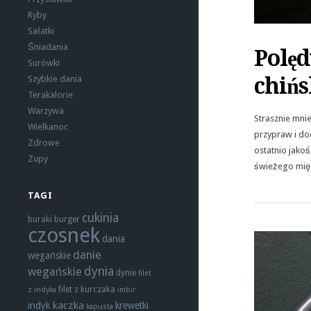
Ryby
Sałatki
Śniadania
Polę
Surówki
chińs
Szybkie dania
Terakalorie
Warzywa
Strasznie mni
Wielkanoc
przypraw i do
Zdrowe
ostatnio jako
Zupy
świeżego mięs
TAGI
cukinia
buraki
burger
czosnek
dania
danie
wegańskie
dynia
wegańskie
dynie
filet
filet z kurczaka
z indyka
imbir
kaczka
indyk
krewetki
kapusta