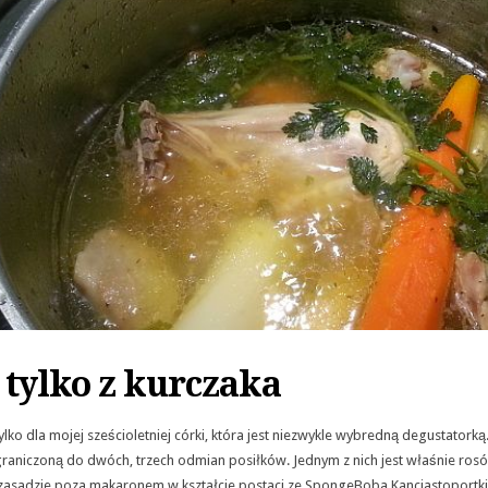
 tylko z kurczaka
ylko dla mojej sześcioletniej córki, która jest niezwykle wybredną degustatorką
graniczoną do dwóch, trzech odmian posiłków. Jednym z nich jest właśnie rosó
 zasadzie poza makaronem w kształcie postaci ze SpongeBoba Kanciastoportki