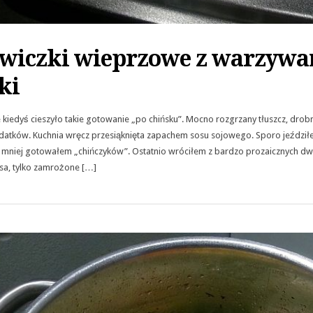
dwiczki wieprzowe z warzywa
ki
e kiedyś cieszyło takie gotowanie „po chińsku”. Mocno rozgrzany tłuszcz, dro
datków. Kuchnia wręcz przesiąknięta zapachem sosu sojowego. Sporo jeździłem
ś mniej gotowałem „chińczyków”. Ostatnio wróciłem z bardzo prozaicznych d
a, tylko zamrożone […]