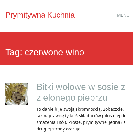
Main
Skip
Prymitywna Kuchnia
MENU
to
menu
content
Tag:
czerwone wino
Bitki wołowe w sosie z
zielonego pieprzu
To danie bije swoją skromnością. Zobaczcie,
tak naprawdę tylko 6 składników (plus olej do
smażenia i sól). Proste, prymitywne. Jednak z
drugiej strony czaruje...