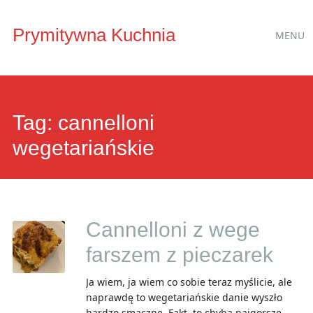
Main
Skip
Prymitywna Kuchnia
MENU
to
menu
content
Tag:
cannelloni
wegetariańskie
Cannelloni z wege
farszem z pieczarek
Ja wiem, ja wiem co sobie teraz myślicie, ale
naprawdę to wegetariańskie danie wyszło
bardzo smaczne. Fakt, to chyba najgorsze