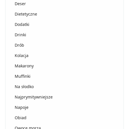
Deser
Dietetyczne
Dodatki
Drinki
Drób
Kolacja
Makarony
Muffinki
Na słodko
Najprymitywniejsze
Napoje
Obiad
Owoce morza