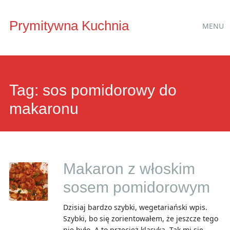
Main
Skip
Prymitywna Kuchnia
MENU
to
menu
content
Tag:
sos pomidorowy do
makaronu
Makaron z włoskim
sosem pomidorowym
Dzisiaj bardzo szybki, wegetariański wpis.
Szybki, bo się zorientowałem, że jeszcze tego
nie było. A to przecież klasyka. Tak mi się