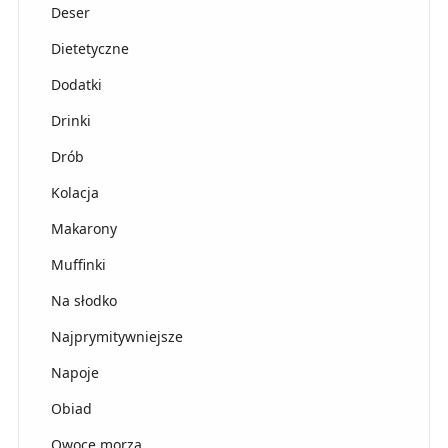
Deser
Dietetyczne
Dodatki
Drinki
Drób
Kolacja
Makarony
Muffinki
Na słodko
Najprymitywniejsze
Napoje
Obiad
Owoce morza