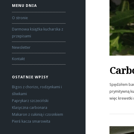
MENU DNIA
O stronie
Darmowa książka kucharska z
przepisami
Newsletter
Kontakt
Carb
OSTATNIE WPISY
Spędziłem bar
Bigos z chorizo, rodzynkami i
prymitywną ku
śliwkami
więc krewetki
Paprykarz szczeciński
Klasyczna carbonara
Makaron z cukinią i czosnkiem
Pierś kacza smarowita