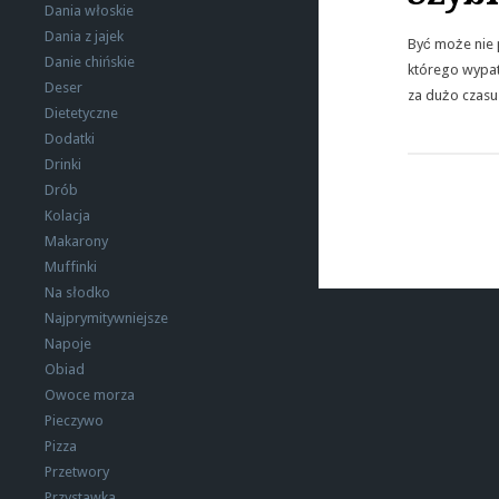
Dania włoskie
Dania z jajek
Być może nie 
Danie chińskie
którego wypatr
Deser
za dużo czasu
Dietetyczne
Dodatki
Drinki
Drób
Kolacja
Makarony
Muffinki
Na słodko
Najprymitywniejsze
Napoje
Obiad
Owoce morza
Pieczywo
Pizza
Przetwory
Przystawka