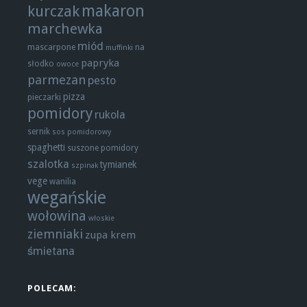
makaron
kurczak
marchewka
miód
mascarpone
na
muffinki
papryka
słodko
owoce
parmezan
pesto
pizza
pieczarki
pomidory
rukola
sernik
sos pomidorowy
spaghetti
suszone pomidory
szalotka
tymianek
szpinak
vege
wanilia
wegańskie
wołowina
włoskie
ziemniaki
zupa krem
śmietana
POLECAM: