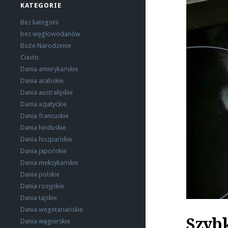
KATEGORIE
Bez kategorii
bez węglowodanów
Boże Narodzenie
Ciasto
Dania amerykańskie
Dania arabskie
Dania australijskie
Dania azjatyckie
Dania francuskie
Dania hinduskie
Dania hiszpańskie
Dania japońskie
Dania meksykańskie
Dania polskie
Dania rosyjskie
Dania tajskie
Dania wegetariańskie
Szyb
Dania węgierskie