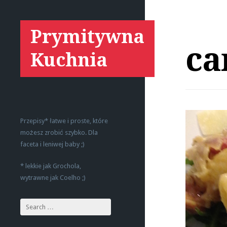
Prymitywna
ca
Kuchnia
Przepisy* łatwe i proste, które
możesz zrobić szybko. Dla
faceta i leniwej baby ;)
* lekkie jak Grochola,
wytrawne jak Coelho ;)