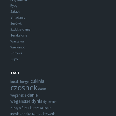
Ryby
Sałatki
Śniadania
Surówki
Szybkie dania
Terakalorie
Warzywa
Wielkanoc
Zdrowe
Zupy
TAGI
cukinia
buraki
burger
czosnek
dania
danie
wegańskie
dynia
wegańskie
dynie
filet
filet z kurczaka
z indyka
imbir
kaczka
indyk
krewetki
kapusta