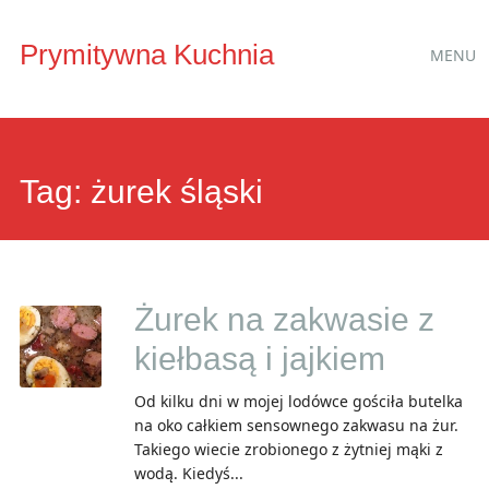
Main
Skip
Prymitywna Kuchnia
MENU
to
menu
content
Tag:
żurek śląski
Żurek na zakwasie z
kiełbasą i jajkiem
Od kilku dni w mojej lodówce gościła butelka
na oko całkiem sensownego zakwasu na żur.
Takiego wiecie zrobionego z żytniej mąki z
wodą. Kiedyś...