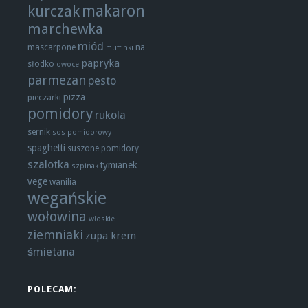
makaron
kurczak
marchewka
miód
mascarpone
na
muffinki
papryka
słodko
owoce
parmezan
pesto
pizza
pieczarki
pomidory
rukola
sernik
sos pomidorowy
spaghetti
suszone pomidory
szalotka
tymianek
szpinak
vege
wanilia
wegańskie
wołowina
włoskie
ziemniaki
zupa krem
śmietana
POLECAM: