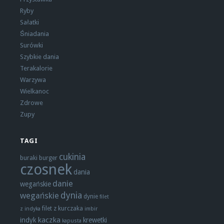
Ryby
Sałatki
Śniadania
Surówki
Szybkie dania
Terakalorie
Warzywa
Wielkanoc
Zdrowe
Zupy
TAGI
cukinia
buraki
burger
czosnek
dania
danie
wegańskie
dynia
wegańskie
dynie
filet
filet z kurczaka
z indyka
imbir
kaczka
indyk
krewetki
kapusta