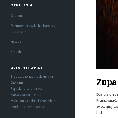
MENU DNIA
O stronie
Darmowa książka kucharska z
przepisami
Newsletter
Kontakt
OSTATNIE WPISY
Bigos z chorizo, rodzynkami i
Zupa 
śliwkami
Paprykarz szczeciński
Dzisiaj się ni
Klasyczna carbonara
PrymitywnaKuc
Makaron z cukinią i czosnkiem
zwyczajnej, zw
Pierś kacza smarowita
[…]