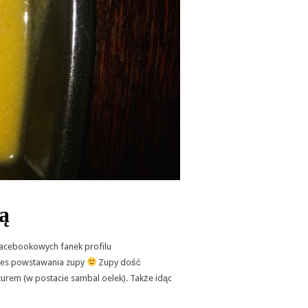
ą
z Facebookowych fanek profilu
oces powstawania zupy
Zupy dość
azurem (w postacie sambal oelek). Także idąc