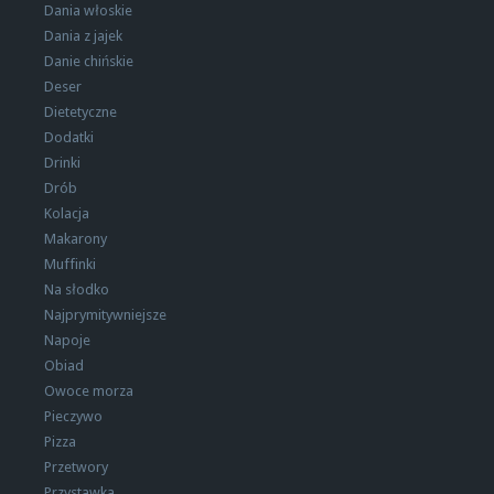
Dania włoskie
Dania z jajek
Danie chińskie
Deser
Dietetyczne
Dodatki
Drinki
Drób
Kolacja
Makarony
Muffinki
Na słodko
Najprymitywniejsze
Napoje
Obiad
Owoce morza
Pieczywo
Pizza
Przetwory
Przystawka