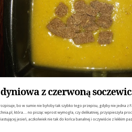
dyniowa z czerwoną soczewic
e rozpisuje, bo w sumie nie byłoby tak szybko tego przepisu, gdyby nie jedna 
hnia.pl, która… no pisząc wprost wymogła, czy delikatniej, przyspieszyła pr
iastującej jesień, aczkolwiek nie tak do końca banalnej i oczywiście z lekkim p