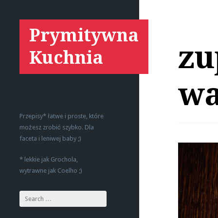
Prymitywna
zu
Kuchnia
wa
Przepisy* łatwe i proste, które
możesz zrobić szybko. Dla
faceta i leniwej baby ;)
* lekkie jak Grochola,
wytrawne jak Coelho ;)