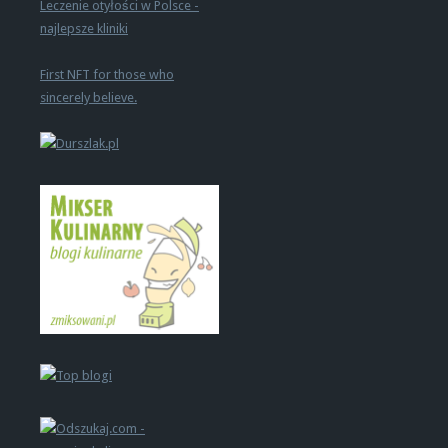
Leczenie otyłości w Polsce -
najlepsze kliniki
First NFT for those who
sincerely believe.