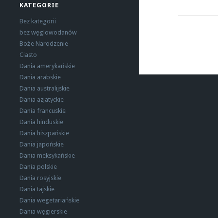
KATEGORIE
Bez kategorii
bez węglowodanów
Boże Narodzenie
Ciasto
Dania amerykańskie
Dania arabskie
Dania australijskie
Dania azjatyckie
Dania francuskie
Dania hinduskie
Dania hiszpańskie
Dania japońskie
Dania meksykańskie
Dania polskie
Dania rosyjskie
Dania tajskie
Dania wegetariańskie
Dania węgierskie