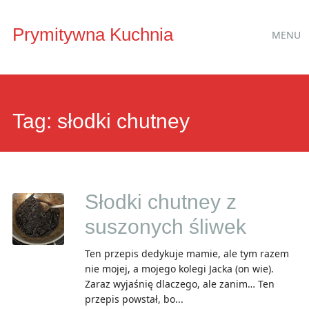
Main
Skip
Prymitywna Kuchnia
MENU
to
menu
content
Tag:
słodki chutney
Słodki chutney z
suszonych śliwek
Ten przepis dedykuje mamie, ale tym razem
nie mojej, a mojego kolegi Jacka (on wie).
Zaraz wyjaśnię dlaczego, ale zanim… Ten
przepis powstał, bo...