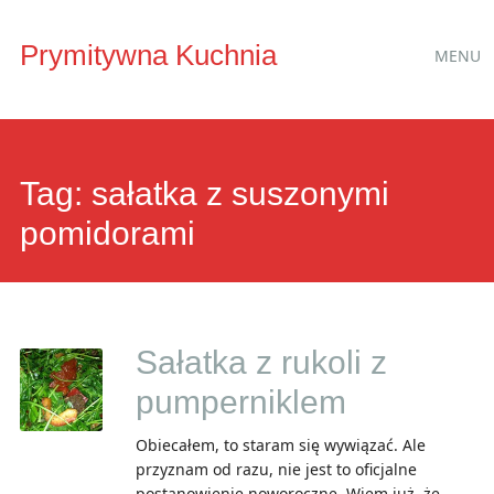
Main
Skip
Prymitywna Kuchnia
MENU
to
menu
content
Tag:
sałatka z suszonymi
pomidorami
Sałatka z rukoli z
pumperniklem
Obiecałem, to staram się wywiązać. Ale
przyznam od razu, nie jest to oficjalne
postanowienie noworoczne. Wiem już, że