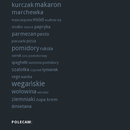
makaron
kurczak
marchewka
miód
mascarpone
na
muffinki
papryka
słodko
owoce
parmezan
pesto
pizza
pieczarki
pomidory
rukola
sernik
sos pomidorowy
spaghetti
suszone pomidory
szalotka
tymianek
szpinak
vege
wanilia
wegańskie
wołowina
włoskie
ziemniaki
zupa krem
śmietana
POLECAM: