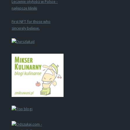
Leczenie otyłości w Polsce -
najlepsze kliniki
First NFT for those who
sincerely believe.