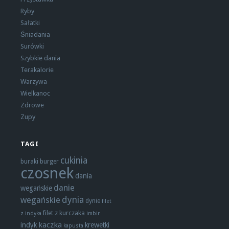
Ryby
Sałatki
Śniadania
Surówki
Szybkie dania
Terakalorie
Warzywa
Wielkanoc
Zdrowe
Zupy
TAGI
cukinia
buraki
burger
czosnek
dania
danie
wegańskie
dynia
wegańskie
dynie
filet
filet z kurczaka
z indyka
imbir
kaczka
indyk
krewetki
kapusta