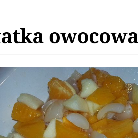
łatka owocow