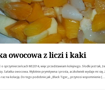
ka owocowa z liczi i kaki
 o sprzymierzeńcach MI2014, więc przedstawiam kolejnego. Słodki jest tak, że 
zy. Sałatka owocowa. Wybitnie prymitywna i prosta, aczkolwiek wydaje mi się, 
 raz na kolację. Do tego podobnie jak „Black Tiger„, przynosi wspomnienie […