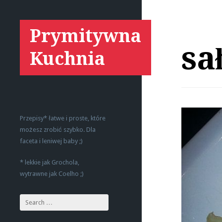
Prymitywna
sa
Kuchnia
Przepisy* łatwe i proste, które
możesz zrobić szybko. Dla
faceta i leniwej baby ;)
* lekkie jak Grochola,
wytrawne jak Coelho ;)