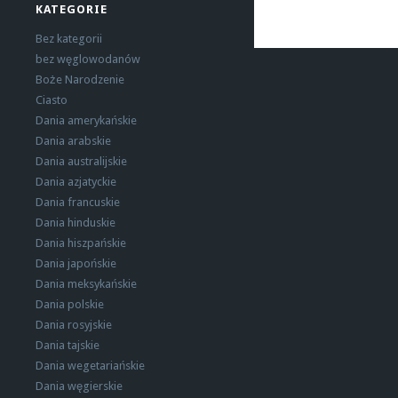
KATEGORIE
Bez kategorii
bez węglowodanów
Boże Narodzenie
Ciasto
Dania amerykańskie
Dania arabskie
Dania australijskie
Dania azjatyckie
Dania francuskie
Dania hinduskie
Dania hiszpańskie
Dania japońskie
Dania meksykańskie
Dania polskie
Dania rosyjskie
Dania tajskie
Dania wegetariańskie
Dania węgierskie