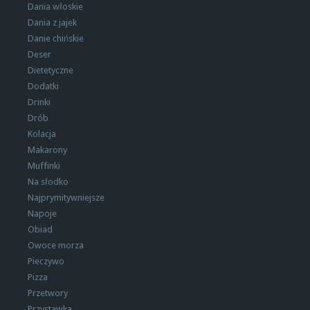
Dania włoskie
Dania z jajek
Danie chińskie
Deser
Dietetyczne
Dodatki
Drinki
Drób
Kolacja
Makarony
Muffinki
Na słodko
Najprymitywniejsze
Napoje
Obiad
Owoce morza
Pieczywo
Pizza
Przetwory
Przystawka