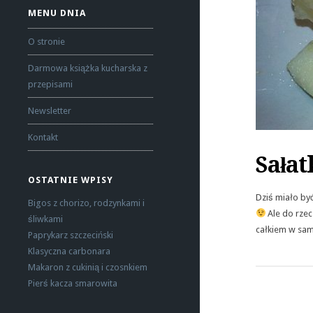
MENU DNIA
O stronie
Darmowa książka kucharska z
przepisami
Newsletter
Kontakt
Sałat
OSTATNIE WPISY
Dziś miało być
Bigos z chorizo, rodzynkami i
Ale do rzec
śliwkami
całkiem w sam
Paprykarz szczeciński
Klasyczna carbonara
Makaron z cukinią i czosnkiem
Pierś kacza smarowita