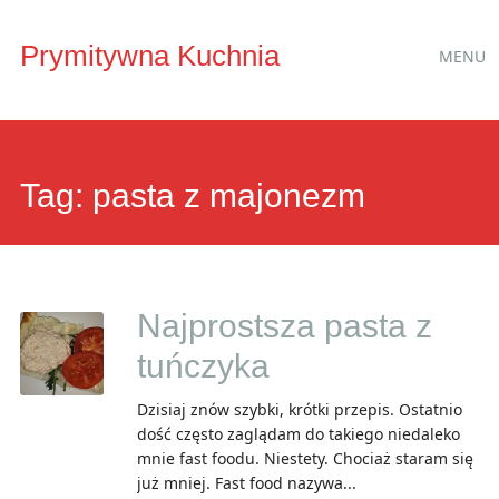
Main
Skip
Prymitywna Kuchnia
MENU
to
menu
content
Tag:
pasta z majonezm
Najprostsza pasta z
tuńczyka
Dzisiaj znów szybki, krótki przepis. Ostatnio
dość często zaglądam do takiego niedaleko
mnie fast foodu. Niestety. Chociaż staram się
już mniej. Fast food nazywa...