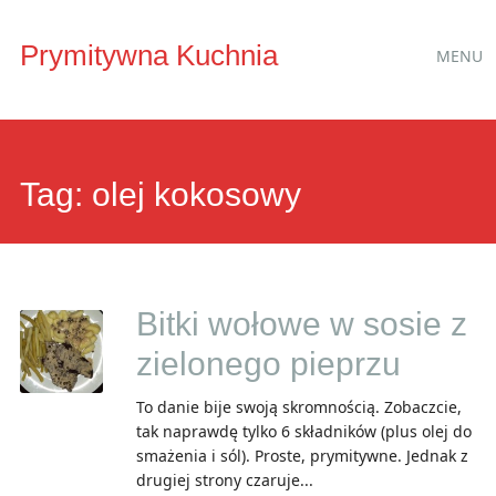
Main
Skip
Prymitywna Kuchnia
MENU
to
menu
content
Tag:
olej kokosowy
Bitki wołowe w sosie z
zielonego pieprzu
To danie bije swoją skromnością. Zobaczcie,
tak naprawdę tylko 6 składników (plus olej do
smażenia i sól). Proste, prymitywne. Jednak z
drugiej strony czaruje...