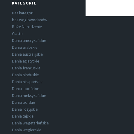
KATEGORIE
Bez kategorii
bez węglowodanów
Boże Narodzenie
Ciasto
Dania amerykańskie
Dania arabskie
Dania australijskie
Dania azjatyckie
Dania francuskie
Dania hinduskie
Dania hiszpańskie
Dania japońskie
Dania meksykańskie
Dania polskie
Dania rosyjskie
Dania tajskie
Dania wegetariańskie
Dania węgierskie