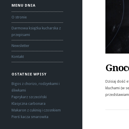
MENU DNIA
O stronie
Darmowa książka kucharska z
przepisami
Newsletter
Kontakt
Gnoc
OSTATNIE WPISY
Dzisiaj dość 
Bigos z chorizo, rodzynkami i
kluchami (w s
śliwkami
przedstawiam 
Paprykarz szczeciński
Klasyczna carbonara
Makaron z cukinią i czosnkiem
Pierś kacza smarowita