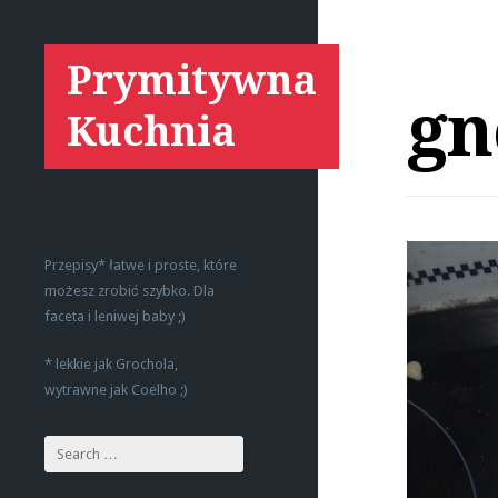
Prymitywna
gn
Kuchnia
Przepisy* łatwe i proste, które
możesz zrobić szybko. Dla
faceta i leniwej baby ;)
* lekkie jak Grochola,
wytrawne jak Coelho ;)