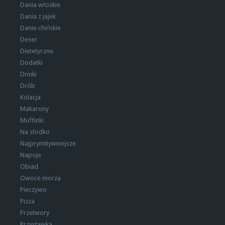
Dania włoskie
Dania z jajek
Danie chińskie
Deser
Dietetyczne
Dodatki
Drinki
Drób
Kolacja
Makarony
Muffinki
Na słodko
Najprymitywniejsze
Napoje
Obiad
Owoce morza
Pieczywo
Pizza
Przetwory
Przystawka