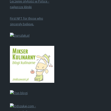
Leczenie otyłości w Polsce -
najlepsze kliniki
First NFT for those who
sincerely believe.