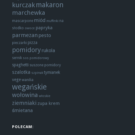
makaron
kurczak
marchewka
miód
mascarpone
na
muffinki
papryka
słodko
owoce
parmezan
pesto
pizza
pieczarki
pomidory
rukola
sernik
sos pomidorowy
spaghetti
suszone pomidory
szalotka
tymianek
szpinak
vege
wanilia
wegańskie
wołowina
włoskie
ziemniaki
zupa krem
śmietana
POLECAM: