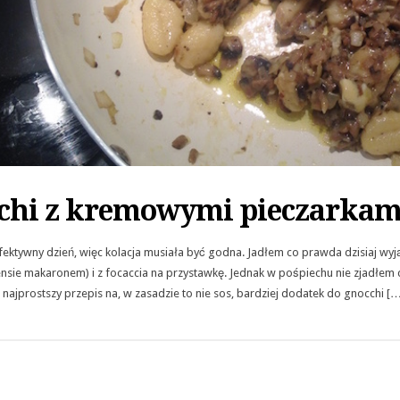
chi z kremowymi pieczarkam
efektywny dzień, więc kolacja musiała być godna. Jadłem co prawda dzisiaj wy
ensie makaronem) i z focaccia na przystawkę. Jednak w pośpiechu nie zjadłem c
najprostszy przepis na, w zasadzie to nie sos, bardziej dodatek do gnocchi […