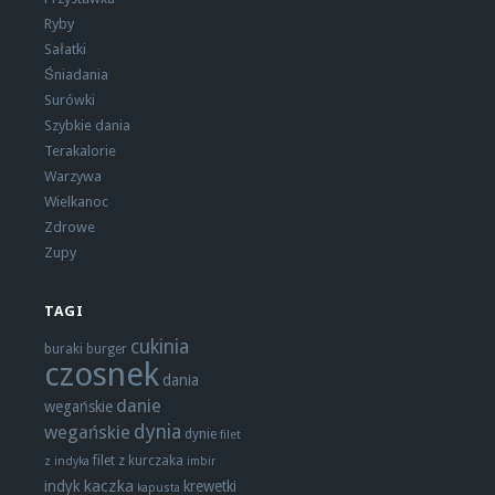
Ryby
Sałatki
Śniadania
Surówki
Szybkie dania
Terakalorie
Warzywa
Wielkanoc
Zdrowe
Zupy
TAGI
cukinia
buraki
burger
czosnek
dania
danie
wegańskie
dynia
wegańskie
dynie
filet
filet z kurczaka
z indyka
imbir
kaczka
indyk
krewetki
kapusta