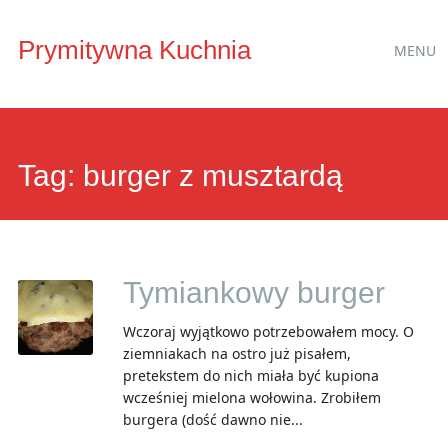
Main
Skip
Prymitywna Kuchnia
MENU
to
menu
content
Tag:
burger z musztardą
Tymiankowy burger
Wczoraj wyjątkowo potrzebowałem mocy. O
ziemniakach na ostro już pisałem,
pretekstem do nich miała być kupiona
wcześniej mielona wołowina. Zrobiłem
burgera (dość dawno nie...